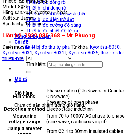
Thiết bị đo thứ tự pha
Thiết bị đo dòng rò
Model: 8035
Thiết bị ghi dòng rò
Hãng sản xuất: Kyoritsu – Nhật
Thiết bị đo điện trở cách điện
Xuất xứ: Japan
Thiết bị đo điện trở đất
Bảo hành : 12 tháng
Thiết bị đo cường độ sáng
Thiết bị đo nhiệt độ từ xa
Liên hệ: 0932 039 968 – Mr Phương
Vòng bi-bạc đạn
Gối đỡ
Danh mục:
Thiết bị đo thứ tự pha
Từ khóa:
Kyoritsu-8030
,
Liên hệ
Kyoritsu-8031
,
Kyoritsu-8031F
,
Kyoritsu-8035
,
thiet-bi-do-
thu-tu-pha
Tìm kiếm:
Mô tả
0
Phase rotation (Clockwise or Counter
Giỏ hàng
Functions
Clockwise),
Presence of open phase
Chưa có sản phẩm trong giỏ hàng.
Detection method
Electrostatic induction
Measuring
From 70 to 1000V AC phase to phase
voltage range
(sine wave, continuous input)
Clamp diameter
From Ø2.4 to 30mm insulated cables