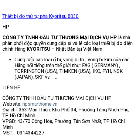
Thiết bị đo thứ tự pha Kyoritsu 8030
HP
CÔNG TY TNHH ĐẦU TƯ THƯƠNG MẠI DỊCH VỤ HP
là nhà
phân phối độc quyền cung cấp sỉ và lẻ các loại thiết bị đo điện
chính Hãng
KYORITSU
– Nhật Bản tại Việt Nam
Cung cấp các loại ổ bi, vòng bi trụ, vòng bi kim của các
Hãng nổi tiếng trên thế giới như: FAG ( GERMANY) ,
TORRINGTON (USA), TIMKEN (USA), IKO, FYH, NSK
(JAPAN), SKF vv… …
LIÊN HỆ
CÔNG TY TNHH ĐẦU TƯ THƯƠNG MẠI DỊCH VỤ HP
Website:
hpsmarthome.vn
Địa chỉ: 353 Man Thiện, Khu Phố 34, Phường Tăng Nhơn Phú,
TP. Hồ Chí Minh
VPGD: 43/70 Cộng Hòa, Phường Tân Sơn Nhất, TP. Hồ Chí
Minh
MST: 0314344227