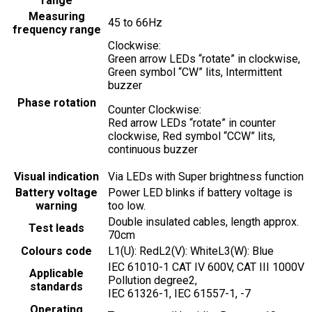
range
Measuring
45 to 66Hz
frequency range
Clockwise:
Green arrow LEDs “rotate” in clockwise,
Green symbol “CW” lits, Intermittent
buzzer
Phase rotation
Counter Clockwise:
Red arrow LEDs “rotate” in counter
clockwise, Red symbol “CCW” lits,
continuous buzzer
Visual indication
Via LEDs with Super brightness function
Battery voltage
Power LED blinks if battery voltage is
warning
too low.
Double insulated cables, length approx.
Test leads
70cm
Colours code
L1(U): RedL2(V): WhiteL3(W): Blue
IEC 61010-1 CAT IV 600V, CAT III 1000V
Applicable
Pollution degree2,
standards
IEC 61326-1, IEC 61557-1, -7
Operating