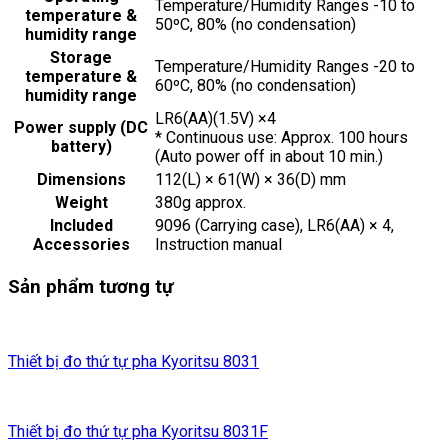
Temperature/Humidity Ranges -10 to
temperature &
50ºC, 80% (no condensation)
humidity range
Storage
Temperature/Humidity Ranges -20 to
temperature &
60ºC, 80% (no condensation)
humidity range
LR6(AA)(1.5V) ×4
Power supply (DC
* Continuous use: Approx. 100 hours
battery)
(Auto power off in about 10 min.)
Dimensions
112(L) × 61(W) × 36(D) mm
Weight
380g approx.
Included
9096 (Carrying case), LR6(AA) × 4,
Accessories
Instruction manual
Sản phẩm tương tự
Thiết bị đo thứ tự pha Kyoritsu 8031
Thiết bị đo thứ tự pha Kyoritsu 8031F