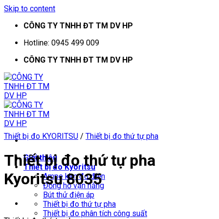
Skip to content
CÔNG TY TNHH ĐT TM DV HP
Hotline: 0945 499 009
CÔNG TY TNHH ĐT TM DV HP
Thiết bị đo KYORITSU
/
Thiết bị đo thứ tự pha
Thiết bị đo thứ tự pha
Giới thiệu
Thiết bị đo Kyoritsu
Kyoritsu 8035
Ampe kìm đo điện
Đồng hồ vạn năng
Bút thử điện áp
Thiết bị đo thứ tự pha
Thiết bị đo phân tích công suất