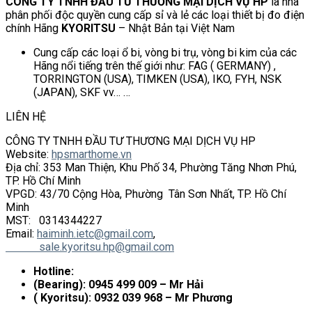
CÔNG TY TNHH ĐẦU TƯ THƯƠNG MẠI DỊCH VỤ HP
là nhà
phân phối độc quyền cung cấp sỉ và lẻ các loại thiết bị đo điện
chính Hãng
KYORITSU
– Nhật Bản tại Việt Nam
Cung cấp các loại ổ bi, vòng bi trụ, vòng bi kim của các
Hãng nổi tiếng trên thế giới như: FAG ( GERMANY) ,
TORRINGTON (USA), TIMKEN (USA), IKO, FYH, NSK
(JAPAN), SKF vv… …
LIÊN HỆ
CÔNG TY TNHH ĐẦU TƯ THƯƠNG MẠI DỊCH VỤ HP
Website:
hpsmarthome.vn
Địa chỉ: 353 Man Thiện, Khu Phố 34, Phường Tăng Nhơn Phú,
TP. Hồ Chí Minh
VPGD: 43/70 Cộng Hòa, Phường Tân Sơn Nhất, TP. Hồ Chí
Minh
MST: 0314344227
Email:
haiminh.ietc@gmail.com
,
sale.kyoritsu.hp@gmail.com
Hotline:
(Bearing): 0945 499 009 – Mr Hải
( Kyoritsu): 0932 039 968 – Mr Phương