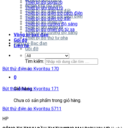
Thiết bị đo dòng rò
Ampe kìm đo điện
Thiết bị ghi dòng rò
Thiết bị đo điện trở đất
Thiết bị đo điện trở cách điện
Thiết bị đo điện trở cách điện
Thiết bị đo điện trở đất
Thiết bị đo dòng rò
Thiết bị đo cường độ sáng
Thiết bị ghi dòng rò
Thiết bị đo nhiệt độ từ xa
Thiết bị đo cường độ sáng
Vòng bi-bạc đạn
Thiết bị đo thứ tự pha
Gối đỡ
Vòng bi-Bạc đạn
Liên hệ
Gối đỡ
Tìm kiếm:
Bút thử điện áp Kyoritsu 170
0
Bút thử điện áp Kyoritsu 171
Giỏ hàng
Chưa có sản phẩm trong giỏ hàng.
Bút thử điện áp Kyoritsu 5711
HP