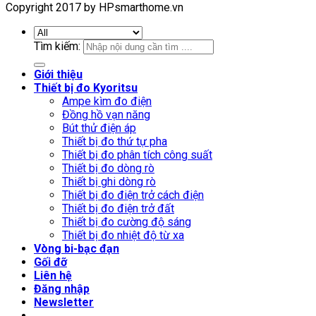
Copyright 2017 by HPsmarthome.vn
Tìm kiếm:
Giới thiệu
Thiết bị đo Kyoritsu
Ampe kìm đo điện
Đồng hồ vạn năng
Bút thử điện áp
Thiết bị đo thứ tự pha
Thiết bị đo phân tích công suất
Thiết bị đo dòng rò
Thiết bị ghi dòng rò
Thiết bị đo điện trở cách điện
Thiết bị đo điện trở đất
Thiết bị đo cường độ sáng
Thiết bị đo nhiệt độ từ xa
Vòng bi-bạc đạn
Gối đỡ
Liên hệ
Đăng nhập
Newsletter