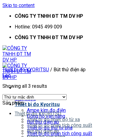
Skip to content
CÔNG TY TNHH ĐT TM DV HP
Hotline: 0945 499 009
CÔNG TY TNHH ĐT TM DV HP
Thiết bị đo KYORITSU
/
Bút thử điện áp
Lọc
Showing all 3 results
Giới thiệu
Sản phẩm
Thiết bị đo Kyoritsu
Ampe kìm đo điện
Thiết bị đo KYORITSU
Đồng hồ vạn năng
Thiết bị đo nhiệt độ từ xa
Bút thử điện áp
Thiết bị đo phân tích công suất
Thiết bị đo thứ tự pha
Bút thử điện áp
Thiết bị đo phân tích công suất
Đồng hồ vạn năng