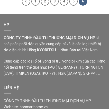
1
2
3
4
5
6
HP
CÔNG TY TNHH ĐẦU TƯ THƯƠNG MẠI DỊCH VỤ HP
là
nhà phân phối độc quyền cung cấp sỉ và lẻ các loại thiết bị
đo điện chính Hãng
KYORITSU
– Nhật Bản tại Việt Nam
Cung cấp các loại ổ bi, vòng bi trụ, vòng bi kim của các Hãng
nổi tiếng trên thế giới như: FAG ( GERMANY) , TORRINGTON
(USA), TIMKEN (USA), IKO, FYH, NSK (JAPAN), SKF vv… …
LIÊN HỆ
CÔNG TY TNHH ĐẦU TƯ THƯƠNG MẠI DỊCH VỤ HP
Website:
hpsmarthome.vn