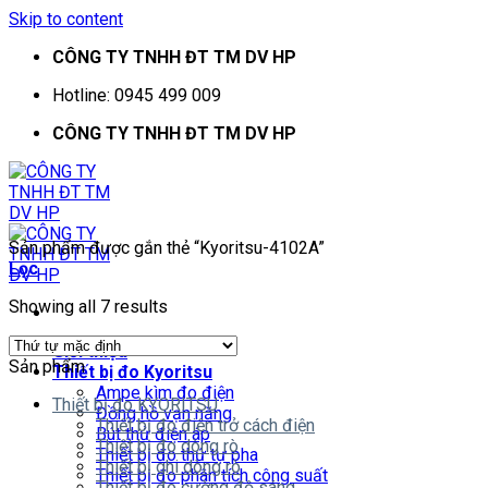
Skip to content
CÔNG TY TNHH ĐT TM DV HP
Hotline: 0945 499 009
CÔNG TY TNHH ĐT TM DV HP
Sản phẩm được gắn thẻ “Kyoritsu-4102A”
Lọc
Showing all 7 results
Giới thiệu
Sản phẩm
Thiết bị đo Kyoritsu
Ampe kìm đo điện
Thiết bị đo KYORITSU
Đồng hồ vạn năng
Thiết bị đo điện trở cách điện
Bút thử điện áp
Thiết bị đo dòng rò
Thiết bị đo thứ tự pha
Thiết bị ghi dòng rò
Thiết bị đo phân tích công suất
Thiết bị đo cường độ sáng