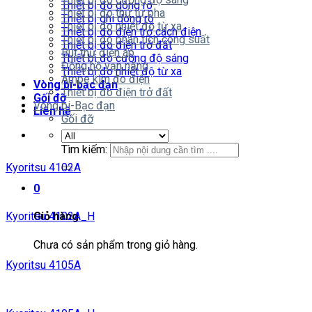
Thiết bị đo dòng rò
Thiết bị đo thứ tự pha
Thiết bị ghi dòng rò
Thiết bị đo nhiệt độ từ xa
Thiết bị đo điện trở cách điện
Thiết bị đo phân tích công suất
Thiết bị đo điện trở đất
Bút thử điện áp
Thiết bị đo cường độ sáng
Đồng hồ vạn năng
Thiết bị đo nhiệt độ từ xa
Ampe kìm đo điện
Vòng bi-bạc đạn
Thiết bị đo điện trở đất
Gối đỡ
Vòng bi-Bạc đạn
Liên hệ
Gối đỡ
Tìm kiếm:
Kyoritsu 4102A
0
Kyoritsu 4102A_H
Giỏ hàng
Chưa có sản phẩm trong giỏ hàng.
Kyoritsu 4105A