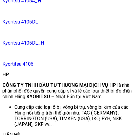
Kyoritsu 4105A_H
Kyoritsu 4105DL
Kyoritsu 4105DL_H
Kyortitsu 4106
HP
CÔNG TY TNHH ĐẦU TƯ THƯƠNG MẠI DỊCH VỤ HP
là nhà
phân phối độc quyền cung cấp sỉ và lẻ các loại thiết bị đo điện
chính Hãng
KYORITSU
– Nhật Bản tại Việt Nam
Cung cấp các loại ổ bi, vòng bi trụ, vòng bi kim của các
Hãng nổi tiếng trên thế giới như: FAG ( GERMANY) ,
TORRINGTON (USA), TIMKEN (USA), IKO, FYH, NSK
(JAPAN), SKF vv… …
LIÊN HỆ