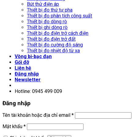
Bút thử điện áp
Thiết bị đo thứ tự pha
Thiết bị đo phân tích công suất
Thiết bị đo dòng rò
Thiết bị ghi dòng rò
Thiết bị đo điện trở cách điện
Thiết bị đo điện trở đất
Thiết bị đo cường độ sáng
Thiết bị đo nhiệt độ từ xa
Vòng bi-bạc đạn
Gối đỡ
Liên hệ
Đăng nhập
Newsletter
Hotline: 0945 499 009
Đăng nhập
Tên tài khoản hoặc địa chỉ email
*
Mật khẩu
*