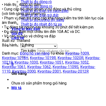
Thiết bị đo dòng rò
• Hiển thị : 4000 số đếm.
Thiết bị ghi dòng rò
• Cung cấp bộ chọn phạm vi tự động và thủ công.
Thiết bị đo điện trở cách điện
(với tính năng giữ phạm vi)
Thiết bị đo điện trở đất
• Phạm vi điện trở cung cấp khả năng kiểm tra tính liên tục của
Thiết bị đo cường độ sáng
âm thanh.
Thiết bị đo nhiệt độ từ xa
• Tự động tắt nguồn sau khoảng 30 phút để tiết kiệm pin.
Vòng bi-bạc đạn
• Đo dòng điện một chiều lên đến 10A AC và DC.
Gối đỡ
• Vỏ cao su bảo vệ chống va đập
Liên hệ
Xuất xứ: Thailand
Bảo hành : 12 tháng
Tìm kiếm:
Danh mục:
Đồng hồ vạn năng
Từ khóa:
Kyoritsu-1009
,
Kyoritsu-1018H
,
Kyoritsu-1019R
,
Kyoritsu-1020R
,
Kyoritsu-
1021R
,
Kyoritsu-1030
,
Kyoritsu-1051
,
Kyoritsu-1052
,
0
Kyoritsu-1061
,
Kyoritsu-1062
,
Kyoritsu-1109S
,
Kyoritsu-
1110
,
Kyoritsu-2000
,
Kyoritsu-2001
,
Kyoritsu-2012R
Giỏ hàng
Chưa có sản phẩm trong giỏ hàng.
Mô tả