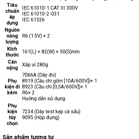
Tiêu
IEC 61010-1 CAT III 300V
chuẩn
IEC 61010-2-031
áp
IEC 61326
dụng
Nguồn
năng
R6 (1.5V) × 2
lượng
Kích
161(L) × 82(W) × 50(S)mm
thước
Cân
Xấp xỉ 280g
nặng
7066A (Dây đo)
Phụ
8919 (Cầu chì gốm [10A/600V])× 1
kiện đi
8923 (Cầu chì [0,5A/600V])× 1
kèm
R6× 2
Hướng dẫn sử dụng
Phụ
kiện
7234 (Dây test kẹp cá sấu)
tùy
9095 (Hộp đựng)
chọn
Sản phẩm tương tự