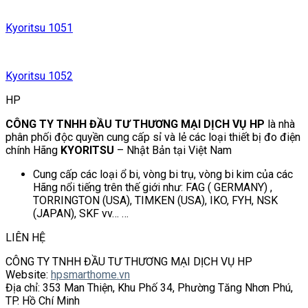
Kyoritsu 1051
Kyoritsu 1052
HP
CÔNG TY TNHH ĐẦU TƯ THƯƠNG MẠI DỊCH VỤ HP
là nhà
phân phối độc quyền cung cấp sỉ và lẻ các loại thiết bị đo điện
chính Hãng
KYORITSU
– Nhật Bản tại Việt Nam
Cung cấp các loại ổ bi, vòng bi trụ, vòng bi kim của các
Hãng nổi tiếng trên thế giới như: FAG ( GERMANY) ,
TORRINGTON (USA), TIMKEN (USA), IKO, FYH, NSK
(JAPAN), SKF vv… …
LIÊN HỆ
CÔNG TY TNHH ĐẦU TƯ THƯƠNG MẠI DỊCH VỤ HP
Website:
hpsmarthome.vn
Địa chỉ: 353 Man Thiện, Khu Phố 34, Phường Tăng Nhơn Phú,
TP. Hồ Chí Minh