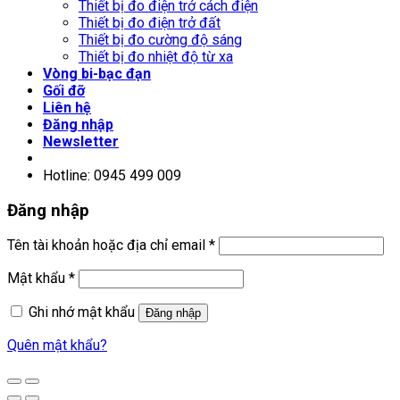
Thiết bị đo điện trở cách điện
Thiết bị đo điện trở đất
Thiết bị đo cường độ sáng
Thiết bị đo nhiệt độ từ xa
Vòng bi-bạc đạn
Gối đỡ
Liên hệ
Đăng nhập
Newsletter
Hotline: 0945 499 009
Đăng nhập
Tên tài khoản hoặc địa chỉ email
*
Mật khẩu
*
Ghi nhớ mật khẩu
Đăng nhập
Quên mật khẩu?