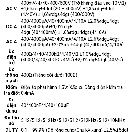
400mV/4/40/400/600V (Trở kháng đầu vào 10MΩ)
AC V
±1,6%rdg±4dgt (20 – 400mV) ±1,3%rdg±4dgt
(4/40V) ±1,6%rdg±4dgt (400/600V)
400/4000µA/40/400mA/4/10A ±2,0%rdg±4dgt
DC A
(400/4000µA)±1,0%rdg±
4dgt (40/400mA) ±1,6%rdg±4dgt (4/10A)
400/4000µA/40/400mA/4/10A ±2,6%rdg±4dgt
AC A
(400/4000µA) ±2,0%rdg±4dgt (40/400mA/4/10A)
Đo
400Ω/4/40/400kΩ/4/40MΩ ±1,0%rdg±4dgt
điện
(400Ω/4/40/400kΩ/4MΩ) ±2,0%rdg±4dgt (40MΩ)
trở
Đo
thông
400Ω (Tiếng còi dưới 100Ω)
mạch
Kiểm
Điện áp phát hành 1,5V: Xấp xỉ. Dòng điện kiểm tra
tra điốt
0,4mA
Đo
điện
40/400nF/4/40/100µF
dung
Đo tần
5.12/51.2/512Hz/5.12/51.2/512kHz/5.12/10MHz
số
DUTY
0,1 – 99,9% (Độ rộng xung/Chu kỳ xung) ±2,5%±5dgt