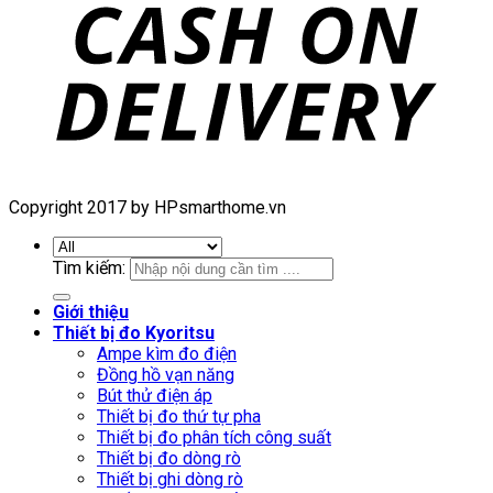
Copyright 2017 by HPsmarthome.vn
Tìm kiếm:
Giới thiệu
Thiết bị đo Kyoritsu
Ampe kìm đo điện
Đồng hồ vạn năng
Bút thử điện áp
Thiết bị đo thứ tự pha
Thiết bị đo phân tích công suất
Thiết bị đo dòng rò
Thiết bị ghi dòng rò