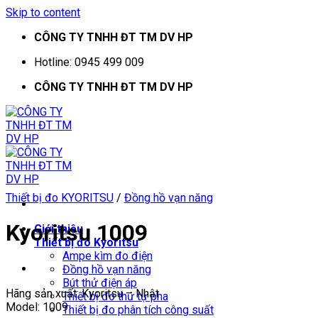
Skip to content
CÔNG TY TNHH ĐT TM DV HP
Hotline: 0945 499 009
CÔNG TY TNHH ĐT TM DV HP
Thiết bị đo KYORITSU
/
Đồng hồ vạn năng
Kyoritsu 1009
Giới thiệu
Thiết bị đo Kyoritsu
Ampe kìm đo điện
Đồng hồ vạn năng
Bút thử điện áp
Hãng sản xuất: Kyoritsu – Nhật
Thiết bị đo thứ tự pha
Model: 1009
Thiết bị đo phân tích công suất