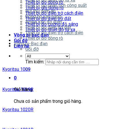
Thiết bị đo dòng rò
Thiết bị đo phân tích công suất
Thiết bị ghi dòng rò
Bút thử điện áp
Thiết bị đo điện trở cách điện
Đồng hồ vạn năng
Thiết bị đo điện trở đất
Ampe kìm đo điện
Thiết bị đo cường độ sáng
Thiết bị đo điện trở đất
Thiết bị đo nhiệt độ từ xa
Thiết bị đo điện trở cách điện
Vòng bi-bạc đạn
Thiết bị đo dòng rò
Gối đỡ
Vòng bi-Bạc đạn
Liên hệ
Gối đỡ
Tìm kiếm:
Kyoritsu 1009
0
Kyoritsu 1019R
Giỏ hàng
Chưa có sản phẩm trong giỏ hàng.
Kyoritsu 1020R