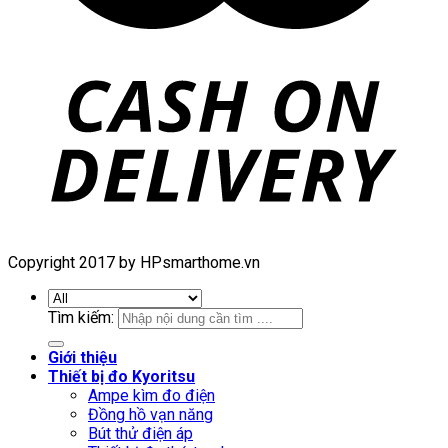
Copyright 2017 by HPsmarthome.vn
Tìm kiếm:
Giới thiệu
Thiết bị đo Kyoritsu
Ampe kìm đo điện
Đồng hồ vạn năng
Bút thử điện áp