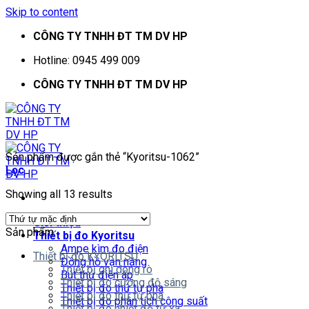
Skip to content
CÔNG TY TNHH ĐT TM DV HP
Hotline: 0945 499 009
CÔNG TY TNHH ĐT TM DV HP
Sản phẩm được gắn thẻ “Kyoritsu-1062”
Lọc
Showing all 13 results
Giới thiệu
Sản phẩm
Thiết bị đo Kyoritsu
Ampe kìm đo điện
Thiết bị đo KYORITSU
Đồng hồ vạn năng
Thiết bị ghi dòng rò
Bút thử điện áp
Thiết bị đo cường độ sáng
Thiết bị đo thứ tự pha
Thiết bị đo thứ tự pha
Thiết bị đo phân tích công suất
Thiết bị đo nhiệt độ từ xa