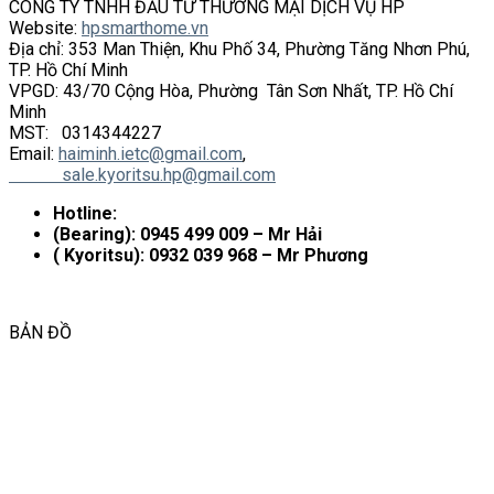
CÔNG TY TNHH ĐẦU TƯ THƯƠNG MẠI DỊCH VỤ HP
Website:
hpsmarthome.vn
Địa chỉ: 353 Man Thiện, Khu Phố 34, Phường Tăng Nhơn Phú,
TP. Hồ Chí Minh
VPGD: 43/70 Cộng Hòa, Phường Tân Sơn Nhất, TP. Hồ Chí
Minh
MST: 0314344227
Email:
haiminh.ietc@gmail.com
,
sale.kyoritsu.hp@gmail.com
Hotline:
(Bearing): 0945 499 009 – Mr Hải
( Kyoritsu): 0932 039 968 – Mr Phương
BẢN ĐỒ