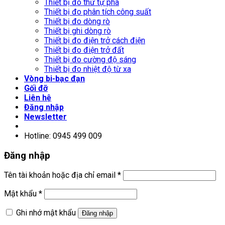
Thiết bị đo thứ tự pha
Thiết bị đo phân tích công suất
Thiết bị đo dòng rò
Thiết bị ghi dòng rò
Thiết bị đo điện trở cách điện
Thiết bị đo điện trở đất
Thiết bị đo cường độ sáng
Thiết bị đo nhiệt độ từ xa
Vòng bi-bạc đạn
Gối đỡ
Liên hệ
Đăng nhập
Newsletter
Hotline: 0945 499 009
Đăng nhập
Tên tài khoản hoặc địa chỉ email
*
Mật khẩu
*
Ghi nhớ mật khẩu
Đăng nhập