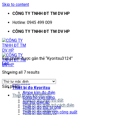
Skip to content
CÔNG TY TNHH ĐT TM DV HP
Hotline: 0945 499 009
CÔNG TY TNHH ĐT TM DV HP
Sản phẩm được gắn thẻ “Kyoritsu3124”
Lọc
Showing all 7 results
Giới thiệu
Sản phẩm
Thiết bị đo Kyoritsu
Ampe kìm đo điện
Thiết bị đo KYORITSU
Đồng hồ vạn năng
Thiết bị đo điện trở đất
Bút thử điện áp
Thiết bị đo điện trở cách điện
Thiết bị đo thứ tự pha
Thiết bị đo dòng rò
Thiết bị đo phân tích công suất
Thiết bị ghi dòng rò