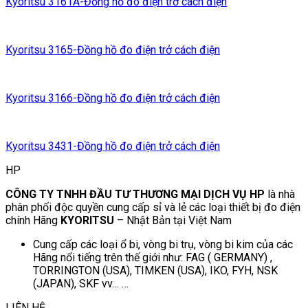
Kyoritsu 3161A-Đồng hồ đo điện trở cách điện
Kyoritsu 3165-Đồng hồ đo điện trở cách điện
Kyoritsu 3166-Đồng hồ đo điện trở cách điện
Kyoritsu 3431-Đồng hồ đo điện trở cách điện
HP
CÔNG TY TNHH ĐẦU TƯ THƯƠNG MẠI DỊCH VỤ HP
là nhà
phân phối độc quyền cung cấp sỉ và lẻ các loại thiết bị đo điện
chính Hãng
KYORITSU
– Nhật Bản tại Việt Nam
Cung cấp các loại ổ bi, vòng bi trụ, vòng bi kim của các
Hãng nổi tiếng trên thế giới như: FAG ( GERMANY) ,
TORRINGTON (USA), TIMKEN (USA), IKO, FYH, NSK
(JAPAN), SKF vv… …
LIÊN HỆ