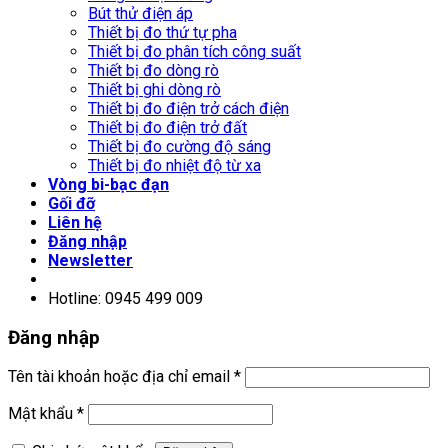
Bút thử điện áp
Thiết bị đo thứ tự pha
Thiết bị đo phân tích công suất
Thiết bị đo dòng rò
Thiết bị ghi dòng rò
Thiết bị đo điện trở cách điện
Thiết bị đo điện trở đất
Thiết bị đo cường độ sáng
Thiết bị đo nhiệt độ từ xa
Vòng bi-bạc đạn
Gối đỡ
Liên hệ
Đăng nhập
Newsletter
Hotline: 0945 499 009
Đăng nhập
Tên tài khoản hoặc địa chỉ email
*
Mật khẩu
*