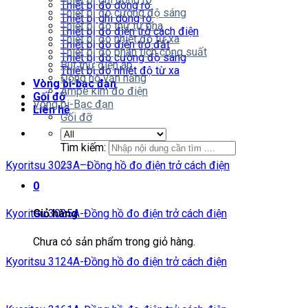
Thiết bị đo dòng rò
Thiết bị đo cường độ sáng
Thiết bị ghi dòng rò
Thiết bị đo thứ tự pha
Thiết bị đo điện trở cách điện
Thiết bị đo nhiệt độ từ xa
Thiết bị đo điện trở đất
Thiết bị đo phân tích công suất
Thiết bị đo cường độ sáng
Bút thử điện áp
Thiết bị đo nhiệt độ từ xa
Đồng hồ vạn năng
Vòng bi-bạc đạn
Ampe kìm đo điện
Gối đỡ
Vòng bi-Bạc đạn
Liên hệ
Gối đỡ
Tìm kiếm:
Kyoritsu 3023A–Đồng hồ đo điện trở cách điện
0
Kyoritsu 3025A-Đồng hồ đo điện trở cách điện
Giỏ hàng
Chưa có sản phẩm trong giỏ hàng.
Kyoritsu 3124A-Đồng hồ đo điện trở cách điện