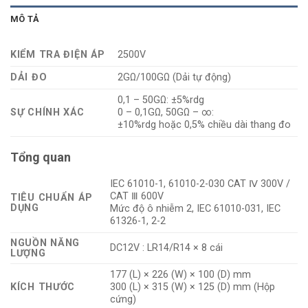
MÔ TẢ
KIỂM TRA ĐIỆN ÁP
2500V
DẢI ĐO
2GΩ/100GΩ (Dải tự động)
0,1 – 50GΩ: ±5%rdg
SỰ CHÍNH XÁC
0 – 0,1GΩ, 50GΩ – ∞:
±10%rdg hoặc 0,5% chiều dài thang đo
Tổng quan
IEC 61010-1, 61010-2-030 CAT Ⅳ 300V /
CAT Ⅲ 600V
TIÊU CHUẨN ÁP
DỤNG
Mức độ ô nhiễm 2, IEC 61010-031, IEC
61326-1, 2-2
NGUỒN NĂNG
DC12V : LR14/R14 × 8 cái
LƯỢNG
177 (L) × 226 (W) × 100 (D) mm
KÍCH THƯỚC
300 (L) × 315 (W) × 125 (D) mm (Hộp
cứng)