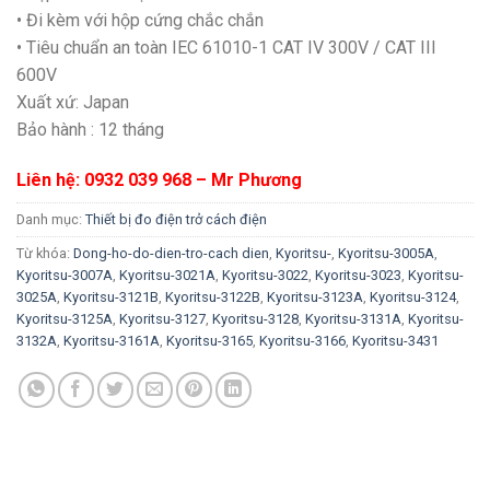
• Đi kèm với hộp cứng chắc chắn
• Tiêu chuẩn an toàn IEC 61010-1 CAT IV 300V / CAT III
600V
Xuất xứ: Japan
Bảo hành : 12 tháng
Liên hệ: 0932 039 968 – Mr Phương
Danh mục:
Thiết bị đo điện trở cách điện
Từ khóa:
Dong-ho-do-dien-tro-cach dien
,
Kyoritsu-
,
Kyoritsu-3005A
,
Kyoritsu-3007A
,
Kyoritsu-3021A
,
Kyoritsu-3022
,
Kyoritsu-3023
,
Kyoritsu-
3025A
,
Kyoritsu-3121B
,
Kyoritsu-3122B
,
Kyoritsu-3123A
,
Kyoritsu-3124
,
Kyoritsu-3125A
,
Kyoritsu-3127
,
Kyoritsu-3128
,
Kyoritsu-3131A
,
Kyoritsu-
3132A
,
Kyoritsu-3161A
,
Kyoritsu-3165
,
Kyoritsu-3166
,
Kyoritsu-3431