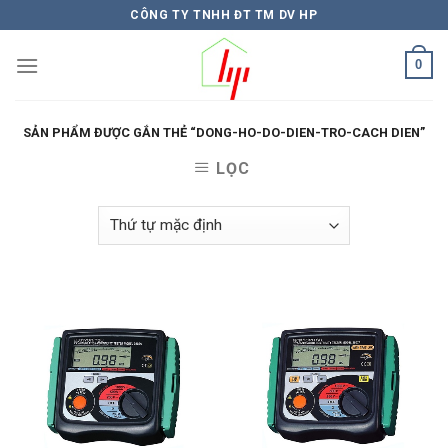
Skip
CÔNG TY TNHH ĐT TM DV HP
to
content
0
SẢN PHẨM ĐƯỢC GẮN THẺ “DONG-HO-DO-DIEN-TRO-CACH DIEN”
LỌC