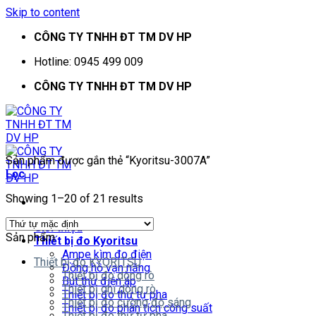
Skip to content
CÔNG TY TNHH ĐT TM DV HP
Hotline: 0945 499 009
CÔNG TY TNHH ĐT TM DV HP
Sản phẩm được gắn thẻ “Kyoritsu-3007A”
Lọc
Showing 1–20 of 21 results
Giới thiệu
Sản phẩm
Thiết bị đo Kyoritsu
Ampe kìm đo điện
Thiết bị đo KYORITSU
Đồng hồ vạn năng
Thiết bị đo dòng rò
Bút thử điện áp
Thiết bị ghi dòng rò
Thiết bị đo thứ tự pha
Thiết bị đo cường độ sáng
Thiết bị đo phân tích công suất
Thiết bị đo thứ tự pha