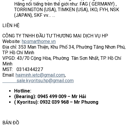
Hãng nổi tiếng trên thế giới như: FAG ( GERMANY) ,
TORRINGTON (USA), TIMKEN (USA), IKO, FYH, NSK
(JAPAN), SKF vv… …
LIÊN HỆ
CÔNG TY TNHH ĐẦU TƯ THƯƠNG MẠI DỊCH VỤ HP
Website:
hpsmarthome.vn
Địa chỉ: 353 Man Thiện, Khu Phố 34, Phường Tăng Nhơn Phú,
TP. Hồ Chí Minh
VPGD: 43/70 Cộng Hòa, Phường Tân Sơn Nhất, TP. Hồ Chí
Minh
MST: 0314344227
Email:
haiminh.ietc@gmail.com
,
sale.kyoritsu.hp@gmail.com
Hotline:
(Bearing): 0945 499 009 – Mr Hải
( Kyoritsu): 0932 039 968 – Mr Phương
BẢN ĐỒ