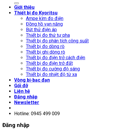
Giới thiệu
Thiết bị đo Kyoritsu
Ampe kìm đo điện
Đồng hồ vạn năng
Bút thử điện áp
Thiết bị đo thứ tự pha
Thiết bị đo phân tích công suất
Thiết bị đo dòng rò
Thiết bị ghi dòng rò
Thiết bị đo điện trở cách điện
Thiết bị đo điện trở đất
Thiết bị đo cường độ sáng
Thiết bị đo nhiệt độ từ xa
Vòng bi-bạc đạn
Gối đỡ
Liên hệ
Đăng nhập
Newsletter
Hotline: 0945 499 009
Đăng nhập