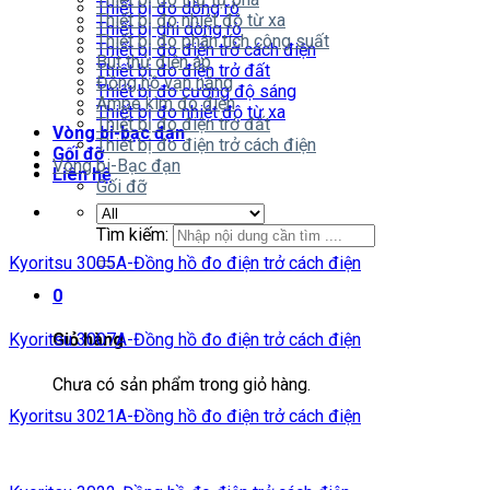
Thiết bị đo dòng rò
Thiết bị đo nhiệt độ từ xa
Thiết bị ghi dòng rò
Thiết bị đo phân tích công suất
Thiết bị đo điện trở cách điện
Bút thử điện áp
Thiết bị đo điện trở đất
Đồng hồ vạn năng
Thiết bị đo cường độ sáng
Ampe kìm đo điện
Thiết bị đo nhiệt độ từ xa
Thiết bị đo điện trở đất
Vòng bi-bạc đạn
Thiết bị đo điện trở cách điện
Gối đỡ
Vòng bi-Bạc đạn
Liên hệ
Gối đỡ
Tìm kiếm:
Kyoritsu 3005A-Đồng hồ đo điện trở cách điện
0
Kyoritsu 3007A-Đồng hồ đo điện trở cách điện
Giỏ hàng
Chưa có sản phẩm trong giỏ hàng.
Kyoritsu 3021A-Đồng hồ đo điện trở cách điện